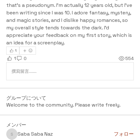
that's a pseudonym. I'm actually 12 years old, but I've 
been writing since I was 10. I adore fantasy, mystery, 
and magic stories, and I dislike happy romances, so 
my overall style tends towards the dark. I'd 
appreciate your feedback on my first story, which is 
an idea for a screenplay.
1
1
0
554
撰寫留言......
グループについて
Welcome to the community. Please write freely.
メンバー
Saba Saba Naz
フォロー
Saba Saba Naz