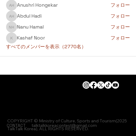
Anushri Hongekar
フォロー
Anushri Hongekar
Abdul Hadi
フォロー
Abdul Hadi
Nanu Hamal
フォロー
Nanu Hamal
Kashaf Noor
フォロー
Kashaf Noor
すべてのメンバーを表示（2770名）
COPYRIGHT © Ministry of Culture, Sports and Tourism(2025
CONTACT
talktalkkoreacontest@gmail.com
TalkTalk Korea), ALL RIGHTS RESERVED.