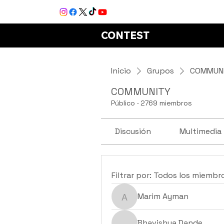
CONTEST
Inicio
Grupos
COMMUN
COMMUNITY
Público
·
2769 miembros
Discusión
Multimedia
Filtrar por:
Todos los miembr
Marim Ayman
Marim Ayman
Bhavishya Dande