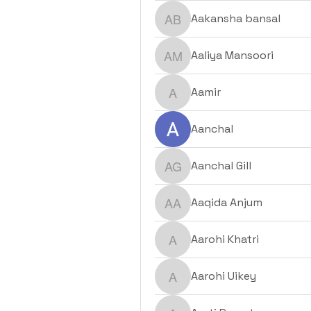
Aakansha bansal
Aakansha bansal
Aaliya Mansoori
Aaliya Mansoori
Aamir
Aamir
Aanchal
Aanchal Gill
Aanchal Gill
Aaqida Anjum
Aaqida Anjum
Aarohi Khatri
Aarohi Khatri
Aarohi Uikey
Aarohi Uikey