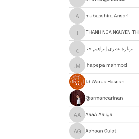
Bhavishya Dande
mubasshira Ansari
mubasshira Ansari
THANH NGA NGUYEN TH
THANH NGA NGUYEN TH
بربارة بشرى إبراهيم حنا
بربارة بشرى إبراهيم حنا
.hapepa mahmod
.hapepa mahmod
13 Warda Hassan
@armancarinan
AaaA Aaliya
AaaA Aaliya
Aahaan Gulati
Aahaan Gulati