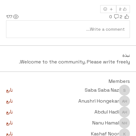
2
177
0
2
Write a comment...
نبذة
Welcome to the community. Please write freely.
Members
Saba Saba Naz
تابع
Saba Saba Naz
Anushri Hongekar
تابع
Anushri Hongekar
Abdul Hadi
تابع
Abdul Hadi
Nanu Hamal
تابع
Nanu Hamal
Kashaf Noor
تابع